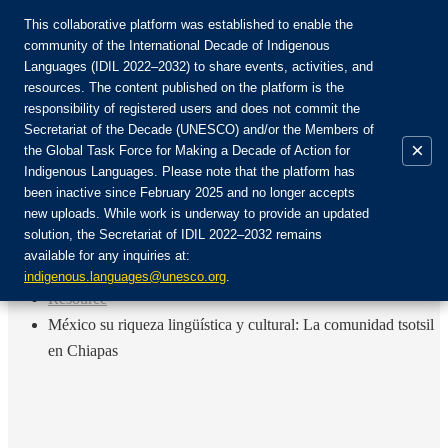
This collaborative platform was established to enable the
community of the International Decade of Indigenous
Languages (IDIL 2022–2032) to share events, activities, and
Join the Community:
resources. The content published on the platform is the
responsibility of registered users and does not commit the
Secretariat of the Decade (UNESCO) and/or the Members of
×
the Global Task Force for Making a Decade of Action for
Indigenous Languages. Please note that the platform has
EN
been inactive since February 2025 and no longer accepts
FR
new uploads. While work is underway to provide an updated
Login
solution, the Secretariat of IDIL 2022–2032 remains
ES
available for any inquiries at:
RU
Home
indigenous.languages@unesco.org
.
Resource
México su riqueza lingüística y cultural: La comunidad tsotsil
en Chiapas