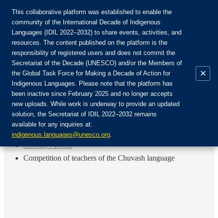
This collaborative platform was established to enable the
community of the International Decade of Indigenous
Languages (IDIL 2022–2032) to share events, activities, and
Join the Community:
resources. The content published on the platform is the
responsibility of registered users and does not commit the
Secretariat of the Decade (UNESCO) and/or the Members of
×
the Global Task Force for Making a Decade of Action for
Indigenous Languages. Please note that the platform has
EN
been inactive since February 2025 and no longer accepts
FR
new uploads. While work is underway to provide an updated
Login
solution, the Secretariat of IDIL 2022–2032 remains
ES
available for any inquiries at:
RU
Home
indigenous.languages@unesco.org
.
Activity / Event
Competition of teachers of the Chuvash language