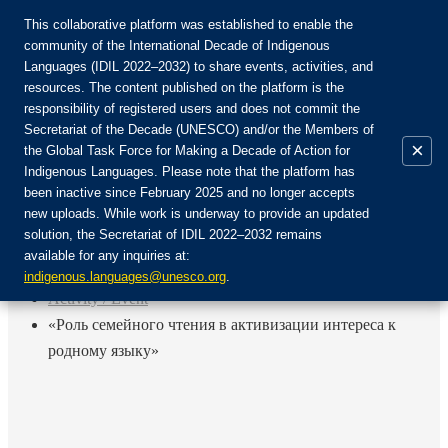
This collaborative platform was established to enable the
community of the International Decade of Indigenous
Languages (IDIL 2022–2032) to share events, activities, and
Join the Community:
resources. The content published on the platform is the
responsibility of registered users and does not commit the
Secretariat of the Decade (UNESCO) and/or the Members of
×
the Global Task Force for Making a Decade of Action for
Indigenous Languages. Please note that the platform has
EN
been inactive since February 2025 and no longer accepts
FR
new uploads. While work is underway to provide an updated
Login
solution, the Secretariat of IDIL 2022–2032 remains
ES
available for any inquiries at:
RU
Home
indigenous.languages@unesco.org
.
Activity / Event
«Роль семейного чтения в активизации интереса к
родному языку»