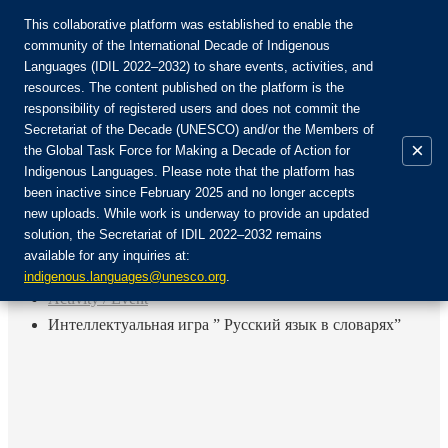
This collaborative platform was established to enable the
community of the International Decade of Indigenous
Languages (IDIL 2022–2032) to share events, activities, and
Join the Community:
resources. The content published on the platform is the
responsibility of registered users and does not commit the
Secretariat of the Decade (UNESCO) and/or the Members of
×
the Global Task Force for Making a Decade of Action for
Indigenous Languages. Please note that the platform has
EN
been inactive since February 2025 and no longer accepts
FR
new uploads. While work is underway to provide an updated
Login
solution, the Secretariat of IDIL 2022–2032 remains
ES
available for any inquiries at:
RU
Home
indigenous.languages@unesco.org
.
Activity / Event
Интеллектуальная игра ” Русский язык в словарях”