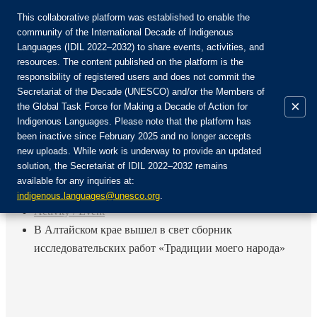
This collaborative platform was established to enable the
community of the International Decade of Indigenous
Languages (IDIL 2022–2032) to share events, activities, and
Join the Community:
resources. The content published on the platform is the
responsibility of registered users and does not commit the
Secretariat of the Decade (UNESCO) and/or the Members of
×
the Global Task Force for Making a Decade of Action for
Indigenous Languages. Please note that the platform has
EN
been inactive since February 2025 and no longer accepts
FR
new uploads. While work is underway to provide an updated
Login
solution, the Secretariat of IDIL 2022–2032 remains
ES
available for any inquiries at:
RU
Home
indigenous.languages@unesco.org
.
Activity / Event
В Алтайском крае вышел в свет сборник
исследовательских работ «Традиции моего народа»