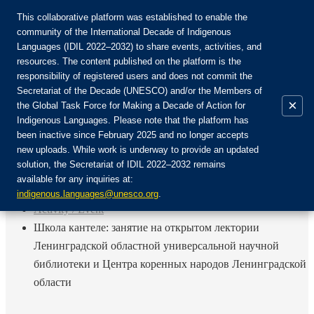
This collaborative platform was established to enable the
community of the International Decade of Indigenous
Languages (IDIL 2022–2032) to share events, activities, and
Join the Community:
resources. The content published on the platform is the
responsibility of registered users and does not commit the
Secretariat of the Decade (UNESCO) and/or the Members of
×
the Global Task Force for Making a Decade of Action for
Indigenous Languages. Please note that the platform has
EN
been inactive since February 2025 and no longer accepts
FR
new uploads. While work is underway to provide an updated
Login
solution, the Secretariat of IDIL 2022–2032 remains
ES
available for any inquiries at:
RU
Home
indigenous.languages@unesco.org
.
Activity / Event
Школа кантеле: занятие на открытом лектории
Ленинградской областной универсальной научной
библиотеки и Центра коренных народов Ленинградской
области