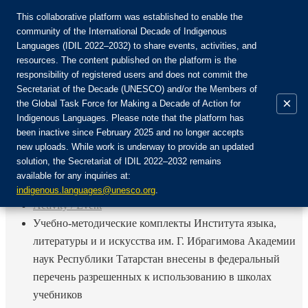
This collaborative platform was established to enable the
community of the International Decade of Indigenous
Languages (IDIL 2022–2032) to share events, activities, and
Join the Community:
resources. The content published on the platform is the
responsibility of registered users and does not commit the
Secretariat of the Decade (UNESCO) and/or the Members of
×
the Global Task Force for Making a Decade of Action for
Indigenous Languages. Please note that the platform has
EN
been inactive since February 2025 and no longer accepts
FR
new uploads. While work is underway to provide an updated
Login
solution, the Secretariat of IDIL 2022–2032 remains
ES
available for any inquiries at:
RU
Home
indigenous.languages@unesco.org
.
Activity / Event
Учебно-методические комплекты Института языка,
литературы и и искусства им. Г. Ибрагимова Академии
наук Республики Татарстан внесены в федеральный
перечень разрешенных к использованию в школах
учебников