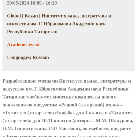
29/05/2024 16:09 - 16:10
Global | Kazan | Институт языка, литературы и
искусства им. Г. Ибрагимова Академии наук
Республики Татарстан
Academic event
Languages: Russian
Р
азработанные учеными Института языка, литературы и
искусства им. Г.
Ибрагимова А
кадемии наук Республики
Татарстан у
чебно-методические комплекты нового
поколения по предмет
ам
«Родной
(татарский
)
язык»
–
«
Туган тел (татар теле) Әлифба
» для
1 класса и «Туган тел
(татар теле)» для 10-11
классов
(авторы – М.М.
Шакурова,
Л.М. Гиниятуллина, О.Р. Хисамов),
по учебному предмету
«Литературное чтение на родном (татарском) языке» –