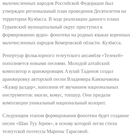
малочисленных народов Российской Федерации был
утвержден региональный план проведения Десятилетия на
территории Кузбасса. В ходе реализации данного плана
Гурьевский муниципальный округ приступил к
формированию аудио- фонотеки на родных языках коренных
малочисленных народов Кемеровской области- Кузбасса.
Репертуар фольклорного телеутского ансамбля «Телекей»
пополняется новыми песнями. Молодой алтайский
композитор и аранжировщик Азулай Тадинов создал
аранжировку авторской песни Владимира Камзычакова
«Казыр jылдар», наполнив её звучанием национальных
инструментов: икили, комус, топшур. Они придали
композиции уникальный национальный колорит.
Следующим этапом формирования фонотеки будет создание
песни «Шан Туу Jерим», в основу которой легли стихи
телеутской поэтессы Марины Тарасовой.