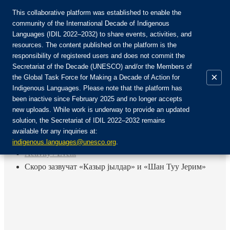
This collaborative platform was established to enable the
community of the International Decade of Indigenous
Languages (IDIL 2022–2032) to share events, activities, and
Join the Community:
resources. The content published on the platform is the
responsibility of registered users and does not commit the
Secretariat of the Decade (UNESCO) and/or the Members of
×
the Global Task Force for Making a Decade of Action for
Indigenous Languages. Please note that the platform has
EN
been inactive since February 2025 and no longer accepts
FR
new uploads. While work is underway to provide an updated
Login
solution, the Secretariat of IDIL 2022–2032 remains
ES
available for any inquiries at:
RU
Home
indigenous.languages@unesco.org
.
Activity / Event
Скоро зазвучат «Казыр jылдар» и «Шан Туу Jерим»