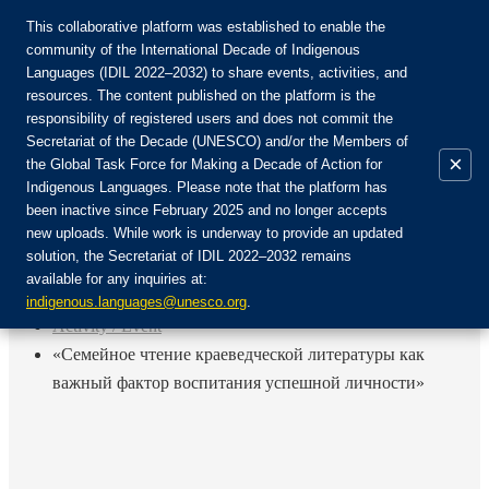
This collaborative platform was established to enable the
community of the International Decade of Indigenous
Languages (IDIL 2022–2032) to share events, activities, and
Join the Community:
resources. The content published on the platform is the
responsibility of registered users and does not commit the
Secretariat of the Decade (UNESCO) and/or the Members of
×
the Global Task Force for Making a Decade of Action for
Indigenous Languages. Please note that the platform has
EN
been inactive since February 2025 and no longer accepts
FR
new uploads. While work is underway to provide an updated
Login
solution, the Secretariat of IDIL 2022–2032 remains
ES
available for any inquiries at:
RU
Home
indigenous.languages@unesco.org
.
Activity / Event
«Семейное чтение краеведческой литературы как
важный фактор воспитания успешной личности»