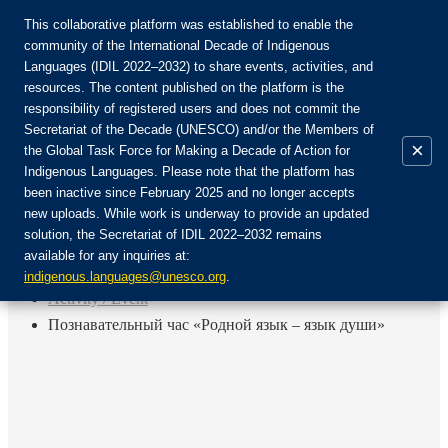
This collaborative platform was established to enable the
community of the International Decade of Indigenous
Languages (IDIL 2022–2032) to share events, activities, and
Join the Community:
resources. The content published on the platform is the
responsibility of registered users and does not commit the
Secretariat of the Decade (UNESCO) and/or the Members of
×
the Global Task Force for Making a Decade of Action for
Indigenous Languages. Please note that the platform has
EN
been inactive since February 2025 and no longer accepts
FR
new uploads. While work is underway to provide an updated
Login
solution, the Secretariat of IDIL 2022–2032 remains
ES
available for any inquiries at:
RU
Home
indigenous.languages@unesco.org
.
Activity / Event
Познавательный час «Родной язык – язык души»