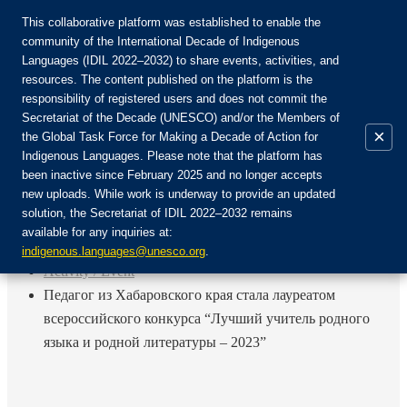
This collaborative platform was established to enable the
community of the International Decade of Indigenous
Languages (IDIL 2022–2032) to share events, activities, and
Join the Community:
resources. The content published on the platform is the
responsibility of registered users and does not commit the
Secretariat of the Decade (UNESCO) and/or the Members of
×
the Global Task Force for Making a Decade of Action for
Indigenous Languages. Please note that the platform has
EN
been inactive since February 2025 and no longer accepts
FR
new uploads. While work is underway to provide an updated
Login
solution, the Secretariat of IDIL 2022–2032 remains
ES
available for any inquiries at:
RU
Home
indigenous.languages@unesco.org
.
Activity / Event
Педагог из Хабаровского края стала лауреатом
всероссийского конкурса “Лучший учитель родного
языка и родной литературы – 2023”