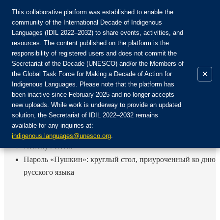
This collaborative platform was established to enable the
community of the International Decade of Indigenous
Languages (IDIL 2022–2032) to share events, activities, and
Join the Community:
resources. The content published on the platform is the
responsibility of registered users and does not commit the
Secretariat of the Decade (UNESCO) and/or the Members of
×
the Global Task Force for Making a Decade of Action for
Indigenous Languages. Please note that the platform has
EN
been inactive since February 2025 and no longer accepts
FR
new uploads. While work is underway to provide an updated
Login
solution, the Secretariat of IDIL 2022–2032 remains
ES
available for any inquiries at:
RU
Home
indigenous.languages@unesco.org
.
Activity / Event
Пароль «Пушкин»: круглый стол, приуроченный ко дню
русского языка