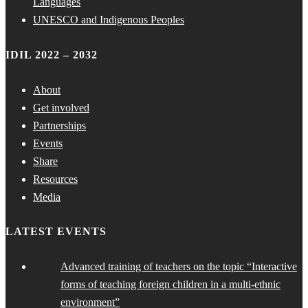
Languages
UNESCO and Indigenous Peoples
IDIL 2022 – 2032
About
Get involved
Partnerships
Events
Share
Resources
Media
LATEST EVENTS
Advanced training of teachers on the topic “Interactive
forms of teaching foreign children in a multi-ethnic
environment”