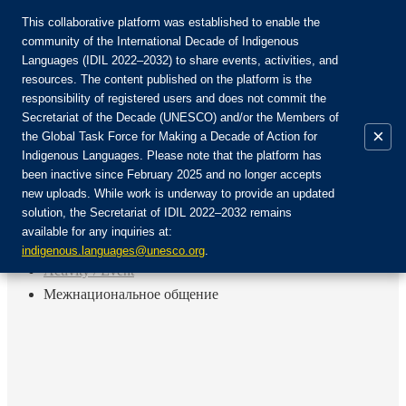
This collaborative platform was established to enable the
community of the International Decade of Indigenous
Languages (IDIL 2022–2032) to share events, activities, and
Join the Community:
resources. The content published on the platform is the
responsibility of registered users and does not commit the
Secretariat of the Decade (UNESCO) and/or the Members of
×
the Global Task Force for Making a Decade of Action for
Indigenous Languages. Please note that the platform has
EN
been inactive since February 2025 and no longer accepts
FR
new uploads. While work is underway to provide an updated
Login
solution, the Secretariat of IDIL 2022–2032 remains
ES
available for any inquiries at:
RU
Home
indigenous.languages@unesco.org
.
Activity / Event
Межнациональное общение