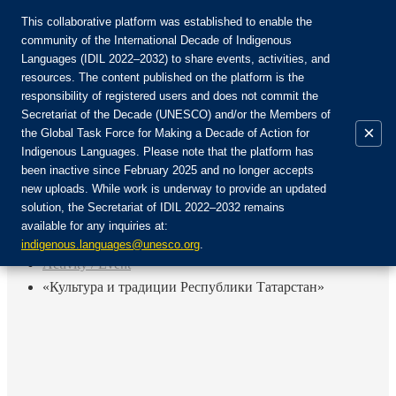
This collaborative platform was established to enable the
community of the International Decade of Indigenous
Languages (IDIL 2022–2032) to share events, activities, and
Join the Community:
resources. The content published on the platform is the
responsibility of registered users and does not commit the
Secretariat of the Decade (UNESCO) and/or the Members of
×
the Global Task Force for Making a Decade of Action for
Indigenous Languages. Please note that the platform has
EN
been inactive since February 2025 and no longer accepts
FR
new uploads. While work is underway to provide an updated
Login
solution, the Secretariat of IDIL 2022–2032 remains
ES
available for any inquiries at:
RU
Home
indigenous.languages@unesco.org
.
Activity / Event
«Культура и традиции Республики Татарстан»