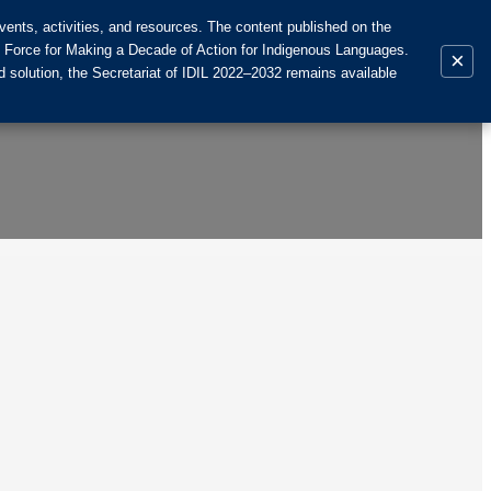
ents, activities, and resources. The content published on the
k Force for Making a Decade of Action for Indigenous Languages.
×
 solution, the Secretariat of IDIL 2022–2032 remains available