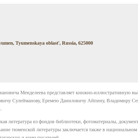
 Tyumen, Tyumenskaya oblast', Russia, 625000
вановича Менделеева представляет книжно-иллюстративную вы
ковичу Сулейманову, Еремею Даниловичу Айпину, Владимиру 
.
кая литература из фондов библиотеки, фотоматериалы, докумен
ание тюменской литературы заключается также в национальном 
татарских и коми писателей.