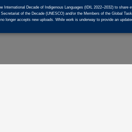
he International Decade of Indigenous Languages (IDIL 2022–2032) to share ev
the Secretariat of the Decade (UNESCO) and/or the Members of the Global Tas
 no longer accepts new uploads. While work is underway to provide an updated