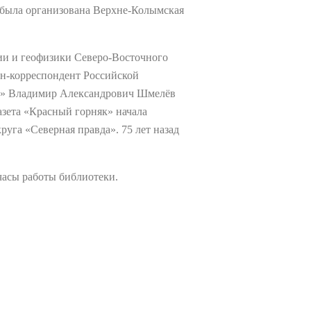
 была организована Верхне-Колымская
ии и геофизики Северо-Восточного
ен-корреспондент Российской
кча» Владимир Александрович Шмелёв
азета «Красный горняк» начала
руга «Северная правда». 75 лет назад
часы работы библиотеки.