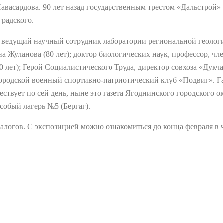
васардова. 90 лет назад государственным трестом «Дальстрой»
градского.
, ведущий научный сотрудник лаборатории региональной геолог
уланова (80 лет); доктор биологических наук, профессор, чл
0 лет); Герой Социалистического Труда, директор совхоза «Ду
й городской военный спортивно-патриотический клуб «Подвиг». Г
ествует по сей день, ныне это газета Ягоднинского городского ок
обый лагерь №5 (Бергаг).
алогов. С экспозицией можно ознакомиться до конца февраля в 