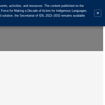
ents, activities, and resources. The content published on the
k Force for Making a Decade of Action for Indigenous Languages.
×
 solution, the Secretariat of IDIL 2022–2032 remains available