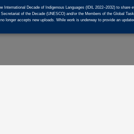
he International Decade of Indigenous Languages (IDIL 2022–2032) to share ev
the Secretariat of the Decade (UNESCO) and/or the Members of the Global Tas
 no longer accepts new uploads. While work is underway to provide an updated