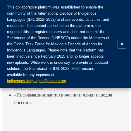
This collaborative platform was established to enable the
community of the International Decade of Indigenous
Languages (IDIL 2022–2032) to share events, activities, and
Join the Community:
resources. The content published on the platform is the
responsibility of registered users and does not commit the
Secretariat of the Decade (UNESCO) and/or the Members of
×
the Global Task Force for Making a Decade of Action for
Indigenous Languages. Please note that the platform has
EN
been inactive since February 2025 and no longer accepts
FR
new uploads. While work is underway to provide an updated
Login
solution, the Secretariat of IDIL 2022–2032 remains
ES
available for any inquiries at:
RU
Home
indigenous.languages@unesco.org
.
Activity / Event
«Информационные технологии и языки народов
России»,