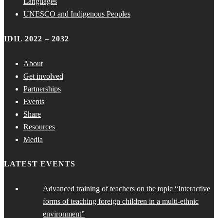
Languages
UNESCO and Indigenous Peoples
IDIL 2022 – 2032
About
Get involved
Partnerships
Events
Share
Resources
Media
LATEST EVENTS
Advanced training of teachers on the topic “Interactive
forms of teaching foreign children in a multi-ethnic
environment”