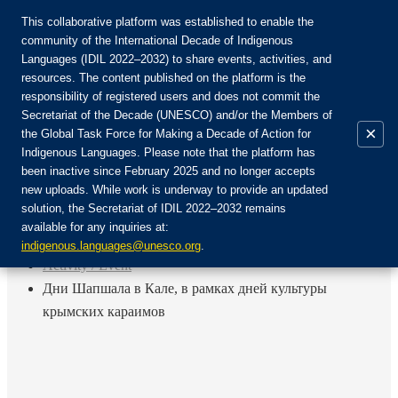
This collaborative platform was established to enable the
community of the International Decade of Indigenous
Languages (IDIL 2022–2032) to share events, activities, and
Join the Community:
resources. The content published on the platform is the
responsibility of registered users and does not commit the
Secretariat of the Decade (UNESCO) and/or the Members of
×
the Global Task Force for Making a Decade of Action for
Indigenous Languages. Please note that the platform has
EN
been inactive since February 2025 and no longer accepts
FR
new uploads. While work is underway to provide an updated
Login
solution, the Secretariat of IDIL 2022–2032 remains
ES
available for any inquiries at:
RU
Home
indigenous.languages@unesco.org
.
Activity / Event
Дни Шапшала в Кале, в рамках дней культуры
крымских караимов