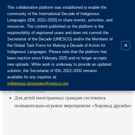
This collaborative platform was established to enable the
community of the International Decade of Indigenous
Languages (IDIL 2022–2032) to share events, activities, and
Join the Community:
resources. The content published on the platform is the
responsibility of registered users and does not commit the
Secretariat of the Decade (UNESCO) and/or the Members of
×
the Global Task Force for Making a Decade of Action for
Indigenous Languages. Please note that the platform has
EN
been inactive since February 2025 and no longer accepts
FR
new uploads. While work is underway to provide an updated
Login
solution, the Secretariat of IDIL 2022–2032 remains
ES
available for any inquiries at:
RU
Home
indigenous.languages@unesco.org
.
Activity / Event
Для детей иностранных граждан состоялось
познавательно-игровое мероприятие «Хоровод дружбы»