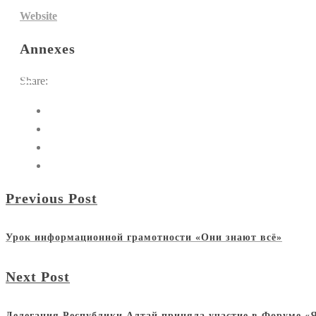
Website
Annexes
Share:
Previous Post
Урок информационной грамотности «Они знают всё»
Next Post
Делегация Республики Алтай приняла участие в Форуме «