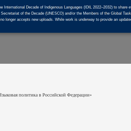
he International Decade of Indigenous Languages (IDIL 2022–2032) to share ev
the Secretariat of the Decade (UNESCO) and/or the Members of the Global Tas
 no longer accepts new uploads. While work is underway to provide an updated
«Языковая политика в Российской Федерации»