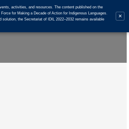
ents, activities, and resources. The content published on the
k Force for Making a Decade of Action for Indigenous Languages.
×
 solution, the Secretariat of IDIL 2022–2032 remains available