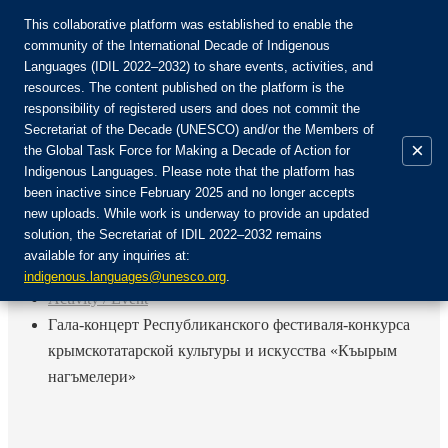
This collaborative platform was established to enable the
community of the International Decade of Indigenous
Languages (IDIL 2022–2032) to share events, activities, and
Join the Community:
resources. The content published on the platform is the
responsibility of registered users and does not commit the
Secretariat of the Decade (UNESCO) and/or the Members of
×
the Global Task Force for Making a Decade of Action for
Indigenous Languages. Please note that the platform has
EN
been inactive since February 2025 and no longer accepts
FR
new uploads. While work is underway to provide an updated
Login
solution, the Secretariat of IDIL 2022–2032 remains
ES
available for any inquiries at:
RU
Home
indigenous.languages@unesco.org
.
Activity / Event
Гала-концерт Республиканского фестиваля-конкурса
крымскотатарской культуры и искусства «Къырым
нагъмелери»