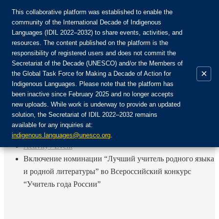
This collaborative platform was established to enable the
community of the International Decade of Indigenous
Languages (IDIL 2022–2032) to share events, activities, and
Join the Community:
resources. The content published on the platform is the
responsibility of registered users and does not commit the
Secretariat of the Decade (UNESCO) and/or the Members of
×
the Global Task Force for Making a Decade of Action for
Indigenous Languages. Please note that the platform has
EN
been inactive since February 2025 and no longer accepts
FR
new uploads. While work is underway to provide an updated
Login
solution, the Secretariat of IDIL 2022–2032 remains
ES
available for any inquiries at:
RU
Home
indigenous.languages@unesco.org
.
Activity / Event
Включение номинации “Лучший учитель родного языка
и родной литературы” во Всероссийский конкурс
“Учитель года России”