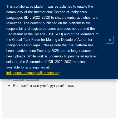
This collaborative platform was established to enable the
community of the International Decade of Indigenous
Languages (IDIL 2022–2032) to share events, activities, and
Join the Community:
resources. The content published on the platform is the
responsibility of registered users and does not commit the
Secretariat of the Decade (UNESCO) and/or the Members of
×
the Global Task Force for Making a Decade of Action for
Indigenous Languages. Please note that the platform has
EN
been inactive since February 2025 and no longer accepts
FR
new uploads. While work is underway to provide an updated
Login
solution, the Secretariat of IDIL 2022–2032 remains
ES
available for any inquiries at:
RU
Home
indigenous.languages@unesco.org
.
Activity / Event
Великий и могучий русский язык