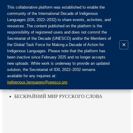
This collaborative platform was established to enable the
community of the International Decade of Indigenous
Languages (IDIL 2022–2032) to share events, activities, and
Join the Community:
resources. The content published on the platform is the
responsibility of registered users and does not commit the
Secretariat of the Decade (UNESCO) and/or the Members of
×
the Global Task Force for Making a Decade of Action for
Indigenous Languages. Please note that the platform has
EN
been inactive since February 2025 and no longer accepts
FR
new uploads. While work is underway to provide an updated
Login
solution, the Secretariat of IDIL 2022–2032 remains
ES
available for any inquiries at:
RU
Home
indigenous.languages@unesco.org
.
Activity / Event
БЕСКРАЙНИЙ МИР РУССКОГО СЛОВА