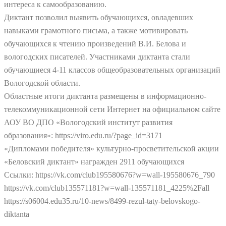
интереса к самообразованию.
Диктант позволил выявить обучающихся, овладевших
навыками грамотного письма, а также мотивировать
обучающихся к чтению произведений В.И. Белова и
вологодских писателей. Участниками диктанта стали
обучающиеся 4-11 классов общеобразовательных организаций
Вологодской области.
Областные итоги диктанта размещены в информационно-
телекоммуникационной сети Интернет на официальном сайте
АОУ ВО ДПО «Вологодский институт развития
образования»: https://viro.edu.ru/?page_id=3171
«Дипломами победителя» культурно-просветительской акции
«Беловский диктант» награжден 2911 обучающихся
Ссылки: https://vk.com/club195580676?w=wall-195580676_790
https://vk.com/club135571181?w=wall-135571181_4225%2Fall
https://s06004.edu35.ru/10-news/8499-rezul-taty-belovskogo-
diktanta