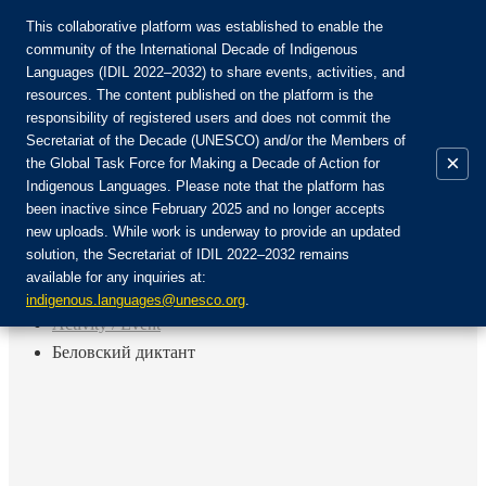
This collaborative platform was established to enable the
community of the International Decade of Indigenous
Languages (IDIL 2022–2032) to share events, activities, and
Join the Community:
resources. The content published on the platform is the
responsibility of registered users and does not commit the
Secretariat of the Decade (UNESCO) and/or the Members of
×
the Global Task Force for Making a Decade of Action for
Indigenous Languages. Please note that the platform has
EN
been inactive since February 2025 and no longer accepts
FR
new uploads. While work is underway to provide an updated
Login
solution, the Secretariat of IDIL 2022–2032 remains
ES
available for any inquiries at:
RU
Home
indigenous.languages@unesco.org
.
Activity / Event
Беловский диктант