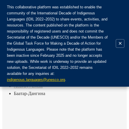
This collaborative platform was established to enable the
community of the International Decade of Indigenous
Languages (IDIL 2022–2032) to share events, activities, and
Join the Community:
resources. The content published on the platform is the
responsibility of registered users and does not commit the
Secretariat of the Decade (UNESCO) and/or the Members of
×
the Global Task Force for Making a Decade of Action for
Indigenous Languages. Please note that the platform has
EN
been inactive since February 2025 and no longer accepts
FR
new uploads. While work is underway to provide an updated
Login
solution, the Secretariat of IDIL 2022–2032 remains
ES
available for any inquiries at:
RU
Home
indigenous.languages@unesco.org
.
Activity / Event
Баатар-Дангина